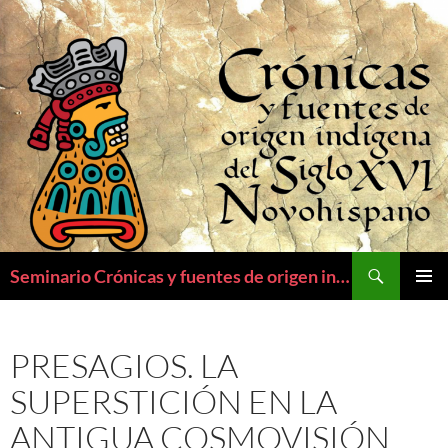
Saltar
al
contenido
Buscar
Seminario Crónicas y fuentes de origen indígena del siglo XVI novohispano
MENÚ
PRINCI
PRESAGIOS. LA
SUPERSTICIÓN EN LA
ANTIGUA COSMOVISIÓN