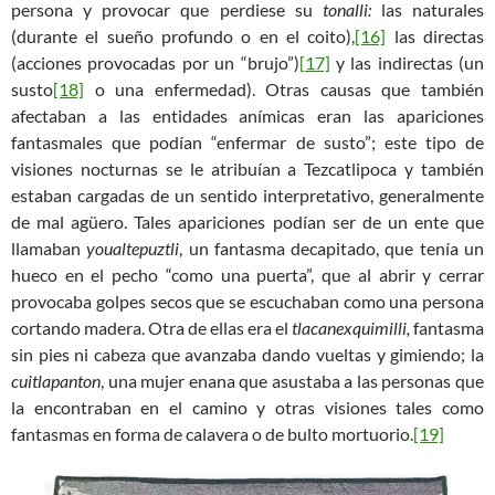
persona y provocar que perdiese su
tonalli:
las naturales
(durante el sueño profundo o en el coito),
[16]
las directas
(acciones provocadas por un “brujo”)
[17]
y las indirectas (un
susto
[18]
o una enfermedad). Otras causas que también
afectaban a las entidades anímicas eran las apariciones
fantasmales que podían “enfermar de susto”; este tipo de
visiones nocturnas se le atribuían a Tezcatlipoca y también
estaban cargadas de un sentido interpretativo, generalmente
de mal agüero. Tales apariciones podían ser de un ente que
llamaban
youaltepuztli
, un fantasma decapitado, que tenía un
hueco en el pecho “como una puerta”, que al abrir y cerrar
provocaba golpes secos que se escuchaban como una persona
cortando madera. Otra de ellas era el
tlacanexquimilli,
fantasma
sin pies ni cabeza que avanzaba dando vueltas y gimiendo; la
cuitlapanton
, una mujer enana que asustaba a las personas que
la encontraban en el camino y otras visiones tales como
fantasmas en forma de calavera o de bulto mortuorio.
[19]