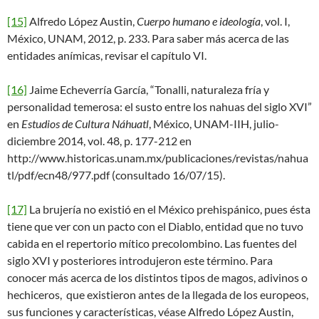
[15]
Alfredo López Austin,
Cuerpo humano e ideología
, vol. I,
México, UNAM, 2012, p. 233. Para saber más acerca de las
entidades anímicas, revisar el capítulo VI.
[16]
Jaime Echeverría García, “Tonalli, naturaleza fría y
personalidad temerosa: el susto entre los nahuas del siglo XVI”
en
Estudios de Cultura Náhuatl
, México, UNAM-IIH, julio-
diciembre 2014, vol. 48, p. 177-212 en
http://www.historicas.unam.mx/publicaciones/revistas/nahua
tl/pdf/ecn48/977.pdf (consultado 16/07/15).
[17]
La brujería no existió en el México prehispánico, pues ésta
tiene que ver con un pacto con el Diablo, entidad que no tuvo
cabida en el repertorio mítico precolombino. Las fuentes del
siglo XVI y posteriores introdujeron este término. Para
conocer más acerca de los distintos tipos de magos, adivinos o
hechiceros, que existieron antes de la llegada de los europeos,
sus funciones y características, véase Alfredo López Austin,