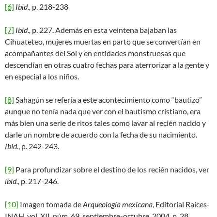
[6]
Ibid.,
p. 218-238
[7]
Ibid
.,
p. 227. Además en esta veintena bajaban las
Cihuateteo, mujeres muertas en parto que se convertían en
acompañantes del Sol y en entidades monstruosas que
descendían en otras cuatro fechas para aterrorizar a la gente y
en especial a los niños.
[8]
Sahagún se refería a este acontecimiento como “bautizo”
aunque no tenía nada que ver con el bautismo cristiano, era
más bien una serie de ritos tales como lavar al recién nacido y
darle un nombre de acuerdo con la fecha de su nacimiento.
Ibid
., p. 242-243.
[9]
Para profundizar sobre el destino de los recién nacidos, ver
ibid.,
p. 217-246.
[10]
Imagen tomada de
Arqueología mexicana
, Editorial Raíces-
INAH, vol. XII, núm. 69, septiembre-octubre, 2004, p. 28.