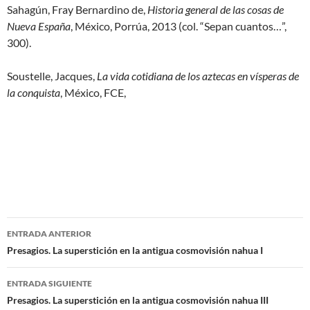
Sahagún, Fray Bernardino de,
Historia general de las cosas de
Nueva España
, México, Porrúa, 2013 (col. “Sepan cuantos…”,
300).
Soustelle, Jacques,
La vida cotidiana de los aztecas en vísperas de
la conquista
, México, FCE,
Navegación
ENTRADA ANTERIOR
de
Presagios. La superstición en la antigua cosmovisión nahua I
entradas
ENTRADA SIGUIENTE
Presagios. La superstición en la antigua cosmovisión nahua III