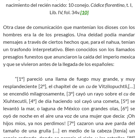
nacimiento del recién nacido: 10 conejo.
Códice florentino
, t. I,
Lib. IV, fol. 34v
.
[10]
Otra clase de comunicación que mantenían los dioses con los
hombres era la de los presagios. Una deidad podía mandar
mensajes a través de ciertos hechos que, para el nahua, tenían
un trasfondo interpretativo. Bien conocidos son los llamados
presagios funestos que anunciaron la caída del imperio mexica
y que se vivieron antes de la llegada de los españoles:
“[1°] pareció una llama de fuego muy grande, y muy
resplandeciente [2°], el chapitel de un
cu
de Vitzilopuchtli,[…]
se encendió milagrosamente, [3°] cayó un rayo sobre el
cu
de
Xiuhtecutli, [4°] de día haciendo sol cayó una cometa, [5°] se
levantó la mar, o laguna de México con grandes olas, [6°] se
oyó de noche en el aire una voz de una mujer que decía: ¡Oh
hijos míos, ya nos perdimos! [7°] cazaron una ave parda del
tamaño de una grulla […] en medio de la cabeza [tenía] un
espejo redondo, donde se parecía el cielo, y las estrellas, [8°]