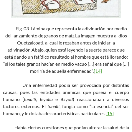
Fig. 03. Lámina que representa la adivinación por medio
del lanzamiento de granos de maíz.La imagen muestra al dios
Quetzalcoatl, al cual le rezaban antes de iniciar la
adivinación.Abajo, quien está leyendo la suerte parece que
está dando un fatídico resultado al hombre que está llorando:
“si los tales granos hacían en medio vacuo […] era señal que […]
moriría de aquella enfermedad”.
[14]
Una enfermedad podía ser provocada por distintas
causas, pues las entidades anímicas que poseía el cuerpo
humano (
tonalli, teyolia
e
ihiyotl
) reaccionaban a diversos
factores externos. El
tonalli
, fungía como “la esencia” del ser
humano, y le dotaba de características particulares.
[15]
Había ciertas cuestiones que podían alterar la salud de la