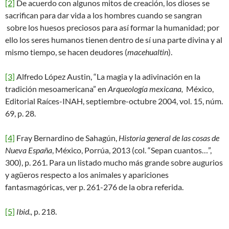
[2]
De acuerdo con algunos mitos de creación, los dioses se
sacrifican para dar vida a los hombres cuando se sangran
sobre los huesos preciosos para así formar la humanidad; por
ello los seres humanos tienen dentro de sí una parte divina y al
mismo tiempo, se hacen deudores (
macehua
ltin
).
[3]
Alfredo López Austin, “La magia y la adivinación en la
tradición mesoamericana” en
Arqueología
mexicana,
México,
Editorial Raíces-INAH, septiembre-octubre 2004, vol. 15, núm.
69, p. 28.
[4]
Fray Bernardino de Sahagún,
Historia general de las cosas de
Nueva España
, México, Porrúa, 2013 (col. “Sepan cuantos…”,
300), p. 261. Para un listado mucho más grande sobre augurios
y agüeros respecto a los animales y apariciones
fantasmagóricas, ver p. 261-276 de la obra referida.
[5]
Ibid.,
p. 218.