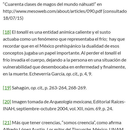
“Cuarenta clases de magos del mundo náhuatl” en
http://www.mesoweb.com/about/articles/090.pdf (consultado
18/07/15)
[18]
El
tonalli
es una entidad anímica caliente y el susto
actuaba como un fenómeno que representaba el frío; hay que
recordar que en el México prehispánico la dualidad de esos
conceptos jugaba un papel importante. Al perder el
tonalli
el
frío invadía el cuerpo, dejando a la persona en una situación de
vulnerabilidad que desembocaba en enfermedad y finalmente,
en la muerte. Echeverría García,
op. cit.,
p. 4, 9.
[19]
Sahagún, o
p.
cit.,
p. 263-264, 268-269.
[20]
Imagen tomada de
Arqueología mexicana
, Editorial Raíces-
INAH, septiembre-octubre 2004, vol. XII, núm. 69, p. 24.
[21]
Más que tener creencias, “somos creencia”, como afirma
Alfredo López Austin,
Los mitos del Tlacuache
, México, UNAM,