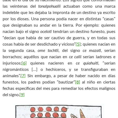
las veintenas del
tonalpohualli
actuaban como una marca
indeleble que les dejaba la impronta de un destino ya escrito
por los dioses. Una persona podía nacer en distintas “casas”
que designaban su andar en la tierra. Por ejemplo: quienes
nacían bajo el signo
ocelotl
tendrían un destino funesto, pues
“decían que había de ser cautivo de guerra, y en todas sus
cosas había de ser desdichado y vicioso”
[5]
; quienes nacían en
la segunda casa,
ome tochtli
, del signo
ce mazatl
, serían
borrachos; aquéllos que nacían en c
e calli
serían ladrones e
injuriosos;
[6]
quienes nacieren en
ce quiahuitl
, “serían
nigrománticos […] o hechiceros, y se transfiguraban en
animales”.
[7]
Sin embargo, a pesar de haber nacido en días
funestos, los padres podían “bautizar”
[8]
al niño en ciertas
fechas específicas del mes para remediar los efectos malignos
del signo.
[9]