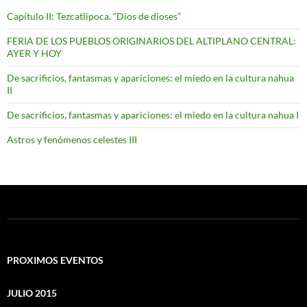
Capítulo II: Tezcatlipoca. “Dios de dioses”
FERIA DE LOS PUEBLOS ORIGINARIOS DEL ALTIPLANO CENTRAL:
AYER Y HOY
De sacrificios, fantasmas y apariciones: el miedo en la cultura nahua
II
De sacrificios, fantasmas y apariciones: el miedo en la cultura nahua I
Astros y fenómenos celestes III
PROXIMOS EVENTOS
JULIO 2015