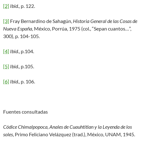
[2]
Ibid.,
p. 122.
[3]
Fray Bernardino de Sahagún,
Historia
General de las Cosas de
Nueva España,
México, Porrúa, 1975 (col., “Sepan cuantos…”,
300), p. 104-105.
[4]
Ibid
., p.104.
[5]
Ibid.,
p.105.
[6]
Ibid.,
p. 106.
Fuentes consultadas
Códice Chimalpopoca, Anales de Cuauhtitlan y la Leyenda de los
soles
, Primo Feliciano Velázquez (trad.), México, UNAM, 1945.