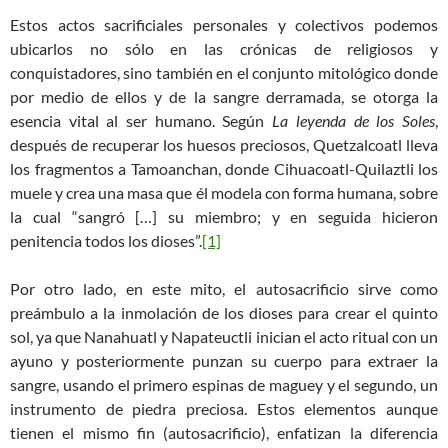
Estos actos sacrificiales personales y colectivos podemos
ubicarlos no sólo en las crónicas de religiosos y
conquistadores, sino también en el conjunto mitológico donde
por medio de ellos y de la sangre derramada, se otorga la
esencia vital al ser humano. Según
La leyenda de los Soles
,
después de recuperar los huesos preciosos, Quetzalcoatl lleva
los fragmentos a Tamoanchan, donde Cihuacoatl-Quilaztli los
muele y crea una masa que él modela con forma humana, sobre
la cual “sangró […] su miembro; y en seguida hicieron
penitencia todos los dioses”.
[1]
Por otro lado, en este mito, el autosacrificio sirve como
preámbulo a la inmolación de los dioses para crear el quinto
sol, ya que Nanahuatl y Napateuctli inician el acto ritual con un
ayuno y posteriormente punzan su cuerpo para extraer la
sangre, usando el primero espinas de maguey y el segundo, un
instrumento de piedra preciosa. Estos elementos aunque
tienen el mismo fin (autosacrificio), enfatizan la diferencia