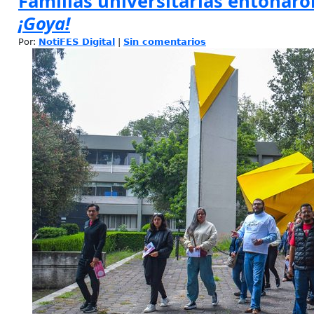
Familias universitarias entonaro
¡Goya!
Por:
NotiFES Digital
|
Sin comentarios