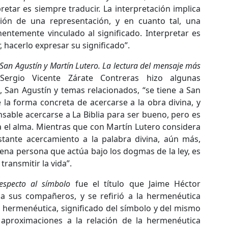
etar es siempre traducir. La interpretación implica
ión de una representación, y en cuanto tal, una
entemente vinculado al significado. Interpretar es
r, hacerlo expresar su significado”.
an Agustín y Martín Lutero. La lectura del mensaje más
 Sergio Vicente Zárate Contreras hizo algunas
a, San Agustín y temas relacionados, “se tiene a San
 la forma concreta de acercarse a la obra divina, y
sable acercarse a La Biblia para ser bueno, pero es
a el alma. Mientras que con Martín Lutero considera
stante acercamiento a la palabra divina, aún más,
ena persona que actúa bajo los dogmas de la ley, es
ransmitir la vida”.
especto al símbolo
fue el título que Jaime Héctor
a sus compañeros, y se refirió a la hermenéutica
e hermenéutica, significado del símbolo y del mismo
proximaciones a la relación de la hermenéutica