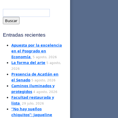
Entradas recientes
Apuesta por la excelencia
en el Posgrado en
Economía
5 agosto, 2026
La forma del arte
5 agosto,
2026
Presencia de Acatlán en
el Senado
5 agosto, 2026
Caminos iluminados y
protegidos
4 agosto, 2026
Facultad restaurada y
lista
29 julio, 2026
“No hay sueños
chiquitos”: Jaqueline