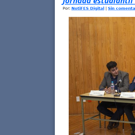
Jornada estudianti
Por:
NotiFES Digital
|
Sin comenta