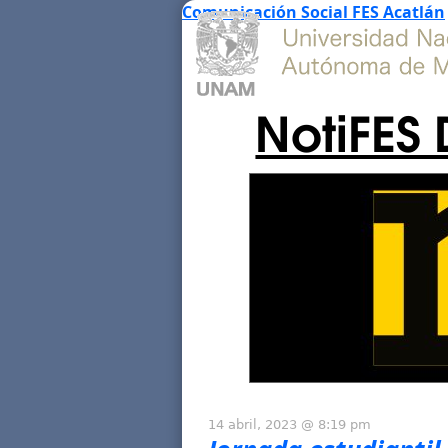
Comunicación Social FES Acatlán
NotiFES 
14 abril, 2023 @ 8:19 pm