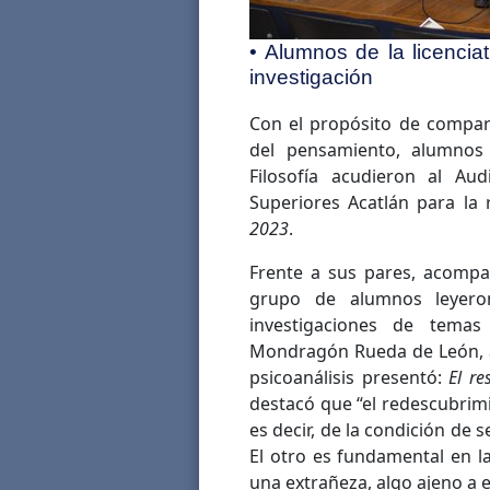
• Alumnos de la licencia
investigación
Con el propósito de compart
del pensamiento, alumnos 
Filosofía acudieron al Au
Superiores Acatlán para la 
2023
.
Frente a sus pares, acompa
grupo de alumnos leyeron
investigaciones de temas
Mondragón Rueda de León, a
psicoanálisis presentó:
El re
destacó que “el redescubrimie
es decir, de la condición de 
El otro es fundamental en 
una extrañeza, algo ajeno a e