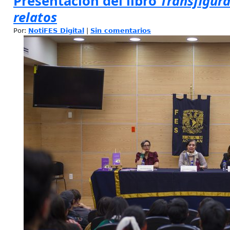
Presentación del libro
Transfigura
relatos
Por:
NotiFES Digital
|
Sin comentarios