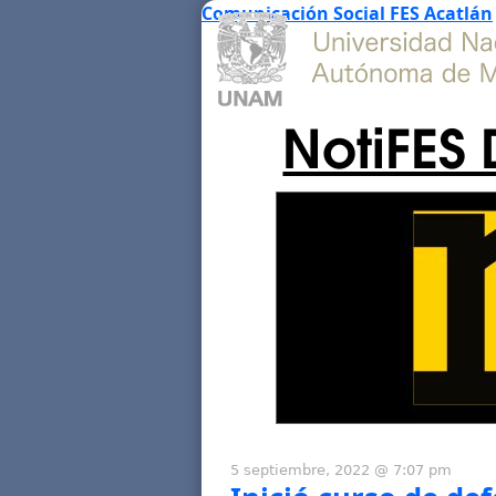
Comunicación Social FES Acatlán
NotiFES 
5 septiembre, 2022 @ 7:07 pm