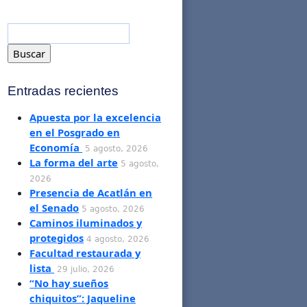
Entradas recientes
Apuesta por la excelencia
en el Posgrado en
Economía
5 agosto, 2026
La forma del arte
5 agosto,
2026
Presencia de Acatlán en
el Senado
5 agosto, 2026
Caminos iluminados y
protegidos
4 agosto, 2026
Facultad restaurada y
lista
29 julio, 2026
“No hay sueños
chiquitos”: Jaqueline