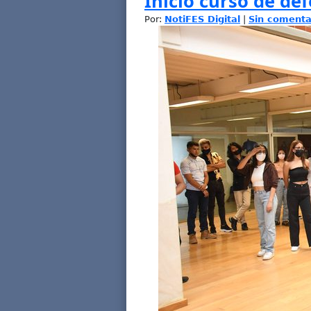
Inició curso de de
Por:
NotiFES Digital
|
Sin comenta