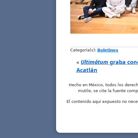
Categoría(s):
Boletines
«
Ultimátum
graba conc
Acatlán
Hecho en México, todos los derech
mutile, se cite la fuente comp
El contenido aquí expuesto no neces