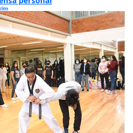
fensa personal
rios