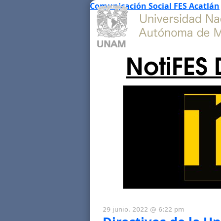
Comunicación Social FES Acatlán
NotiFES 
29 junio, 2022 @ 6:22 pm