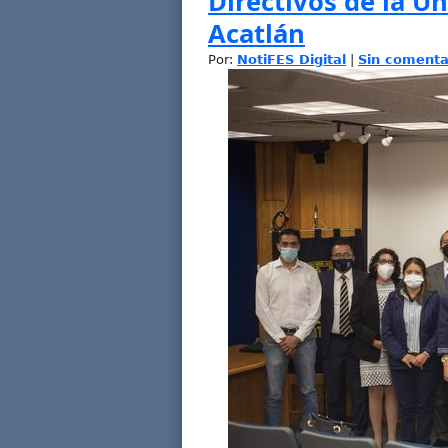
Directivos de la Un
Acatlán
Por:
NotiFES Digital
|
Sin comenta