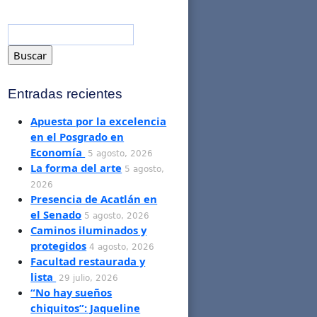
Entradas recientes
Apuesta por la excelencia
en el Posgrado en
Economía
5 agosto, 2026
La forma del arte
5 agosto,
2026
Presencia de Acatlán en
el Senado
5 agosto, 2026
Caminos iluminados y
protegidos
4 agosto, 2026
Facultad restaurada y
lista
29 julio, 2026
“No hay sueños
chiquitos”: Jaqueline