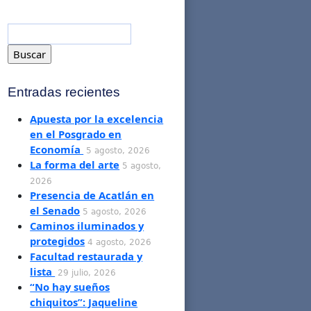
Entradas recientes
Apuesta por la excelencia
en el Posgrado en
Economía
5 agosto, 2026
La forma del arte
5 agosto,
2026
Presencia de Acatlán en
el Senado
5 agosto, 2026
Caminos iluminados y
protegidos
4 agosto, 2026
Facultad restaurada y
lista
29 julio, 2026
“No hay sueños
chiquitos”: Jaqueline