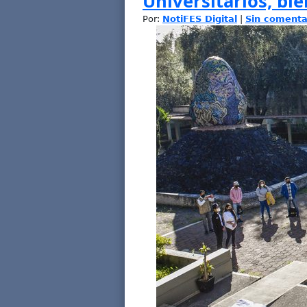
Universitarios, bi
Por:
NotiFES Digital
|
Sin comenta