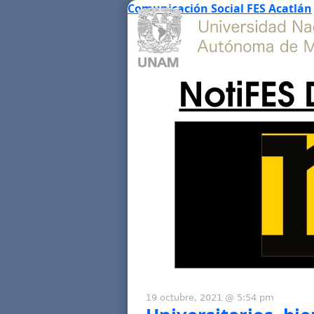
Comunicación Social FES Acatlán
NotiFES 
19 octubre, 2021 @ 5:54 pm