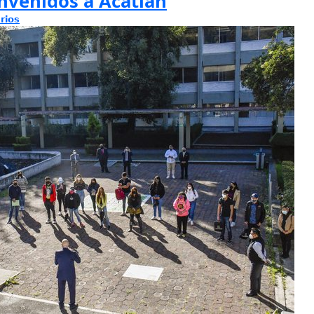
envenidos a Acatlán
rios