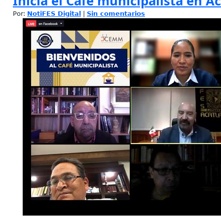
Inicia el Café municipalista en A
Por:
NotiFES Digital
|
Sin comentarios