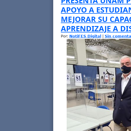
PRESENTA UNAM P
APOYO A ESTUDIAN
MEJORAR SU CAPA
APRENDIZAJE A DI
Por:
NotiFES Digital
|
Sin comenta