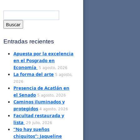
Entradas recientes
Apuesta por la excelencia
en el Posgrado en
Economía
5 agosto, 2026
La forma del arte
5 agosto,
2026
Presencia de Acatlán en
el Senado
5 agosto, 2026
Caminos iluminados y
protegidos
4 agosto, 2026
Facultad restaurada y
lista
29 julio, 2026
“No hay sueños
chiquitos”: Jaqueline