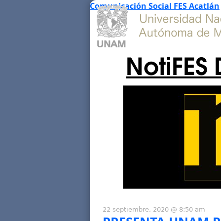
Comunicación Social FES Acatlán
NotiFES 
22 septiembre, 2020 @ 8:50 am