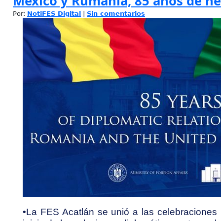
México y Rumania, 85 años de 
Por:
NotiFES Digital
|
Sin comentarios
•La FES Acatlán se unió a las celebraciones p