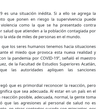
 es una situación inédita. Si a ello se agrega la
nto que ponen en riesgo la supervivencia puede
e violencia como la que se ha presentado contra
or salud que atienden a la población contagiada por
o la vida de miles de personas en el mundo.
n que los seres humanos tenemos hacia situaciones
ante el miedo que provoca esta nueva realidad y
 con la pandemia por COVID-19”, señaló el maestro
uez, de la Facultad de Estudios Superiores Acatlán,
que las autoridades apliquen las sanciones
regó que es primordial reconocer la reacción, pero
gnifica que sea adecuada. Al estar en un país en el
na reacción posible, adecuada, normal, la gente toma
rtó que las agresiones al personal de salud no es
nto, en otros contextos sucede con migrantes, por