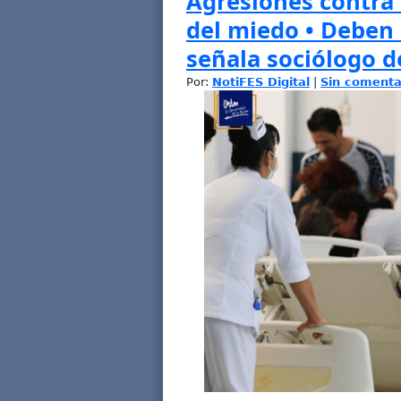
Agresiones contra 
del miedo • Deben
señala sociólogo d
Por:
NotiFES Digital
|
Sin comenta