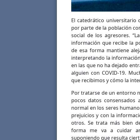
El catedrático universitario
por parte de la población c
social de los agresores. “L
información que recibe la p
de esa forma mantiene alej
interpretando la informació
en las que no ha dejado entr
alguien con COVID-19. Much
que recibimos y cómo la int
Por tratarse de un entorno 
pocos datos consensados 
normal en los seres humanos
prejuicios y con la informa
otros. Se trata más bien d
forma me va a cuidar an
suponiendo que resulta ciert