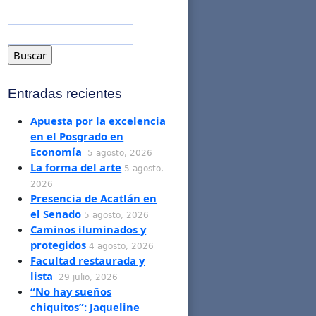
Entradas recientes
Apuesta por la excelencia
en el Posgrado en
Economía
5 agosto, 2026
La forma del arte
5 agosto,
2026
Presencia de Acatlán en
el Senado
5 agosto, 2026
Caminos iluminados y
protegidos
4 agosto, 2026
Facultad restaurada y
lista
29 julio, 2026
“No hay sueños
chiquitos”: Jaqueline