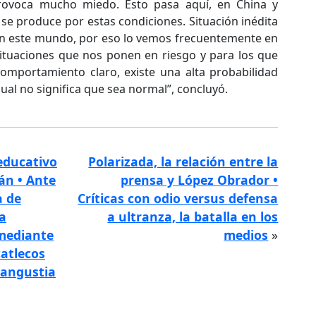
rovoca mucho miedo. Esto pasa aquí, en China y
 se produce por estas condiciones. Situación inédita
en este mundo, por eso lo vemos frecuentemente en
ituaciones que nos ponen en riesgo y para los que
omportamiento claro, existe una alta probabilidad
ual no significa que sea normal”, concluyó.
educativo
Polarizada, la relación entre la
án • Ante
prensa y López Obrador •
a de
Críticas con odio versus defensa
a
a ultranza, la batalla en los
mediante
medios
»
catlecos
 angustia