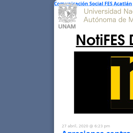
Comunicación Social FES Acatlán
NotiFES 
27 abril, 2020 @ 6:23 pm