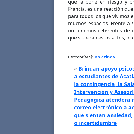
que la pone en riesgo y p
Francia, es una reacción que
para todos los que vivimos 
muchos espacios. Frente a s
no tenemos referentes de c
que sucedan estos actos, lo c
Categoría(s):
Boletines
«
Brindan apoyo psico
a estudiantes de Acatl
la contingencia, la Sal
Intervención y Asesorí
Pedagógica atenderá 
correo electrónico a a
que sientan ansiedad,
o incertidumbre