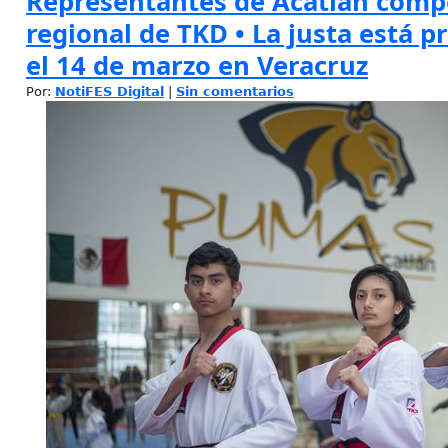
Representantes de Acatlán comp
regional de TKD • La justa está 
el 14 de marzo en Veracruz
Por:
NotiFES Digital
|
Sin comentarios