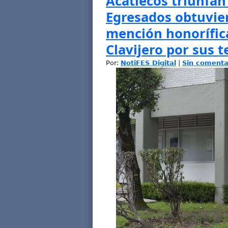
Acatlecos triunfan
Egresados obtuvie
mención honorífica
Clavijero por sus t
Por:
NotiFES Digital
|
Sin comenta