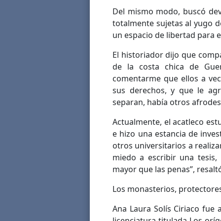
Del mismo modo, buscó deve
totalmente sujetas al yugo d
un espacio de libertad para e
El historiador dijo que com
de la costa chica de Gu
comentarme que ellos a vece
sus derechos, y que le ag
separan, había otros afrode
Actualmente, el acatleco estu
e hizo una estancia de invest
otros universitarios a realiz
miedo a escribir una tesis,
mayor que las penas”, resalt
Los monasterios, protectores
Ana Laura Solís Ciriaco fue
licenciatura titulada Los orí