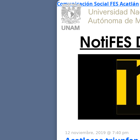
Comunicación Social FES Acatlán
NotiFES 
12 noviembre, 2019 @ 7:40 pm