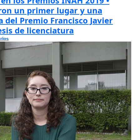
 en los Premios INAH 2019 •
ron un primer lugar y una
 del Premio Francisco Javier
esis de licenciatura
rios