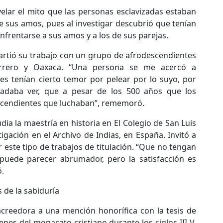
lar el mito que las personas esclavizadas estaban
e sus amos, pues al investigar descubrió que tenían
nfrentarse a sus amos y a los de sus parejas.
partió su trabajo con un grupo de afrodescendientes
errero y Oaxaca. “Una persona se me acercó a
s tenían cierto temor por pelear por lo suyo, por
radaba ver, que a pesar de los 500 años que los
scendientes que luchaban”, rememoró.
dia la maestría en historia en El Colegio de San Luis
igación en el Archivo de Indias, en España. Invitó a
ar este tipo de trabajos de titulación. “Que no tengan
 puede parecer abrumador, pero la satisfacción es
ó.
 de la sabiduría
 acreedora a una mención honorífica con la tesis de
genes del monacato cristiano durante los siglos III-V,