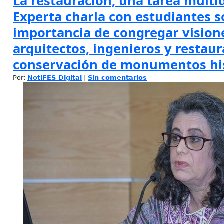
La restauración, una tarea multid
Experta charla con estudiantes s
importancia de congregar vision
arquitectos, ingenieros y restaur
conservación de monumentos hi
Por:
NotiFES Digital
|
Sin comentarios