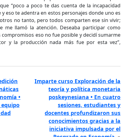
 que “poco a poco te das cuenta de la incapacidad
 y eso te adentra en estos personajes donde uno es
 otros no tanto, pero todos comparten ese sin vivir;
e me llamó la atención. Deseaba participar como
os compromisos eso no fue posible y decidí sumarme
tor y la producción nada más fue por esta vez”,
edición
Imparte curso Exploración de la
máticas
teoría y política monetaria
onomía •
poskeynesiana • En cuatro
l equipo
sesiones, estudiantes y
udad
docentes profundizaron sus
conocimientos gracias a la
iniciativa impulsada por el
Posgrado en Economía.
»