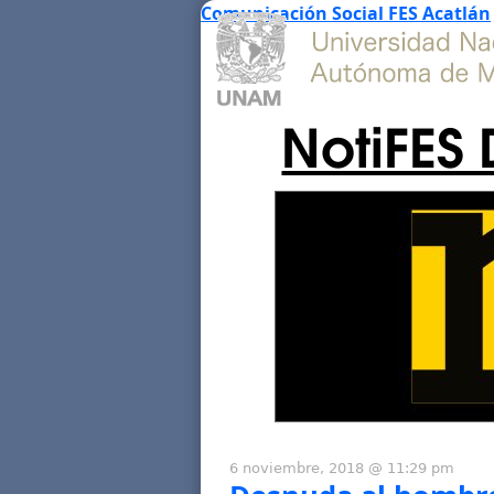
Comunicación Social FES Acatlán
NotiFES 
6 noviembre, 2018 @ 11:29 pm