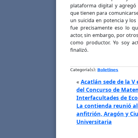
plataforma digital y agregó
que tienen para comunicarse
un suicida en potencia y los
fue precisamente eso lo qu
actor, sin embargo, por otr
como productor. Yo soy ac
finalizó.
Categoría(s):
Boletines
«
Acatlán sede de la V 
del Concurso de Mate
Interfacultades de Ec
La contienda reunió a
anfitrión, Aragón y Ci
Universitaria