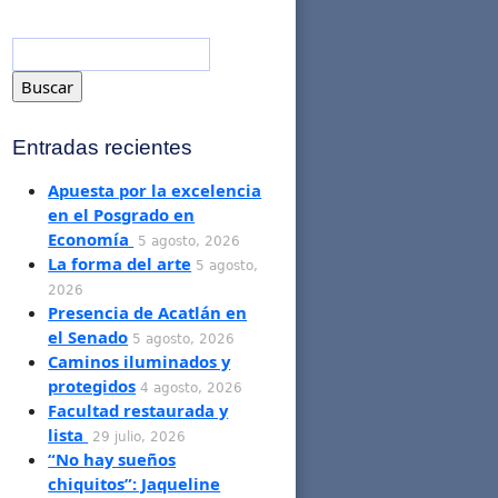
Entradas recientes
Apuesta por la excelencia
en el Posgrado en
Economía
5 agosto, 2026
La forma del arte
5 agosto,
2026
Presencia de Acatlán en
el Senado
5 agosto, 2026
Caminos iluminados y
protegidos
4 agosto, 2026
Facultad restaurada y
lista
29 julio, 2026
“No hay sueños
chiquitos”: Jaqueline