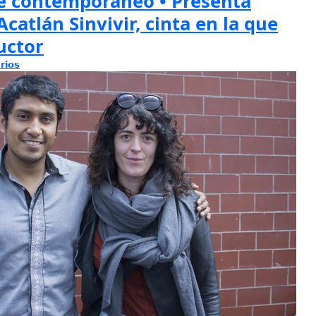
e contemporáneo • Presenta
catlán Sinvivir, cinta en la que
uctor
rios