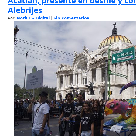
Acatlán, presente en desfile y c
Alebrijes
Por:
NotiFES Digital
|
Sin comentarios