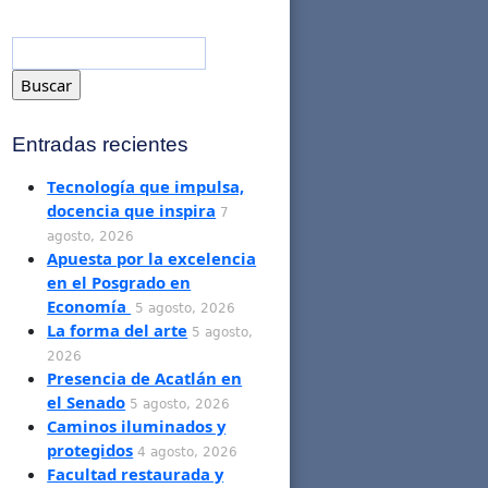
Entradas recientes
Tecnología que impulsa,
docencia que inspira
7
agosto, 2026
Apuesta por la excelencia
en el Posgrado en
Economía
5 agosto, 2026
La forma del arte
5 agosto,
2026
Presencia de Acatlán en
el Senado
5 agosto, 2026
Caminos iluminados y
protegidos
4 agosto, 2026
Facultad restaurada y