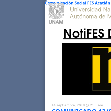
Comunicación Social FES Acatlán
NotiFES 
14 septiembre, 2018 @ 2:11 am