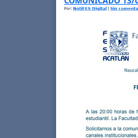
COMUNICADO 13/0
Por:
NotiFES Digital
|
Sin comenta