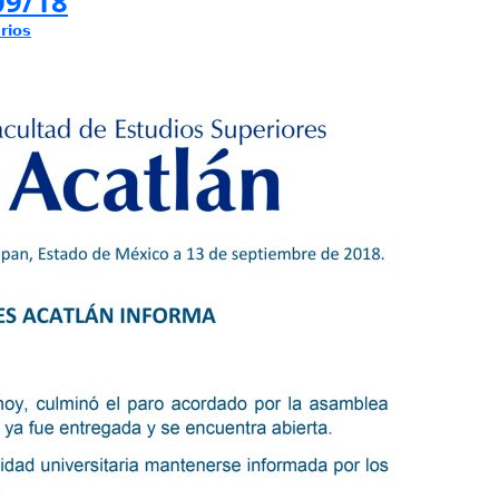
9/18
rios