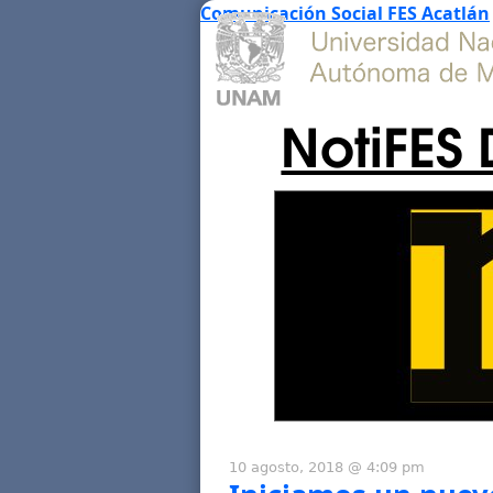
Comunicación Social FES Acatlán
NotiFES 
10 agosto, 2018 @ 4:09 pm