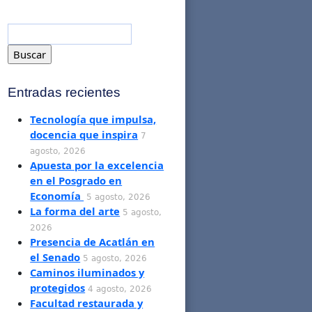
Entradas recientes
Tecnología que impulsa,
docencia que inspira
7
agosto, 2026
Apuesta por la excelencia
en el Posgrado en
Economía
5 agosto, 2026
La forma del arte
5 agosto,
2026
Presencia de Acatlán en
el Senado
5 agosto, 2026
Caminos iluminados y
protegidos
4 agosto, 2026
Facultad restaurada y