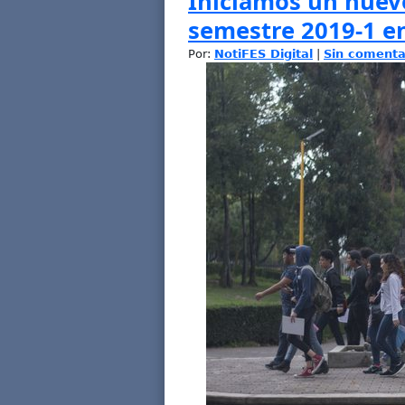
Iniciamos un nuevo
semestre 2019-1 en
Por:
NotiFES Digital
|
Sin comenta