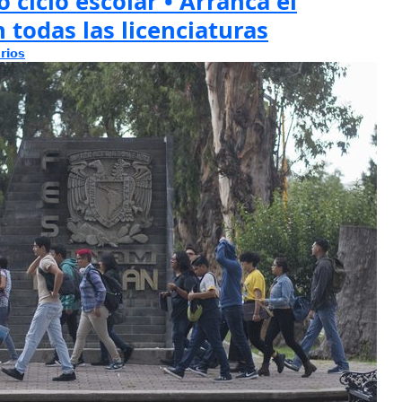
 ciclo escolar • Arranca el
 todas las licenciaturas
rios