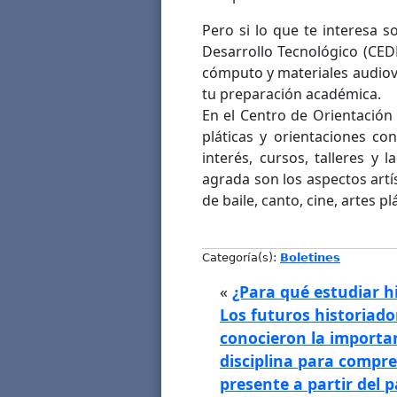
Pero si lo que te interesa s
Desarrollo Tecnológico (CED
cómputo y materiales audiov
tu preparación académica.
En el Centro de Orientación 
pláticas y orientaciones c
interés, cursos, talleres y l
agrada son los aspectos artís
de baile, canto, cine, artes p
Categoría(s):
Boletines
«
¿Para qué estudiar hi
Los futuros historiado
conocieron la importa
disciplina para compre
presente a partir del 