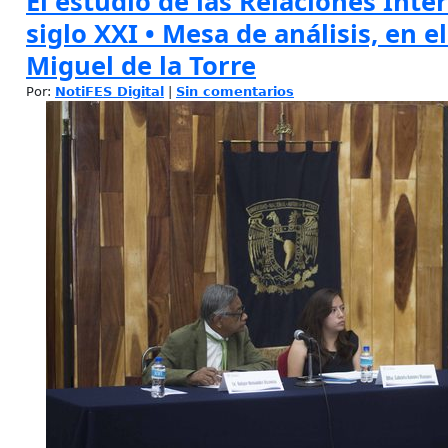
El estudio de las Relaciones Inte
siglo XXI • Mesa de análisis, en el
Miguel de la Torre
Por:
NotiFES Digital
|
Sin comentarios