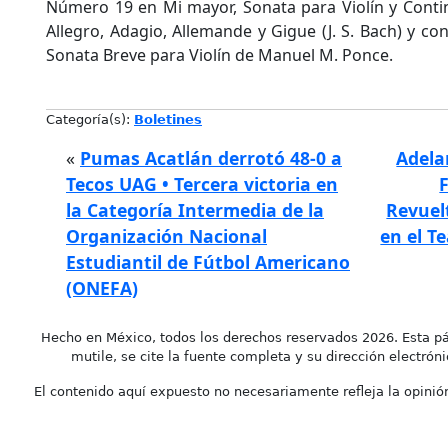
Número 19 en Mi mayor, Sonata para Violín y Cont
Allegro, Adagio, Allemande y Gigue (J. S. Bach) y co
Sonata Breve para Violín de Manuel M. Ponce.
Categoría(s):
Boletines
«
Pumas Acatlán derrotó 48-0 a
Adela
Tecos UAG • Tercera victoria en
la Categoría Intermedia de la
Revuel
Organización Nacional
en el T
Estudiantil de Fútbol Americano
(ONEFA)
Hecho en México, todos los derechos reservados 2026. Esta pá
mutile, se cite la fuente completa y su dirección electróni
El contenido aquí expuesto no necesariamente refleja la opinión 