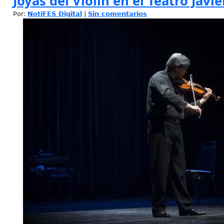
Joyas del Violín en el Teatro Javi
Por:
NotiFES Digital
|
Sin comentarios