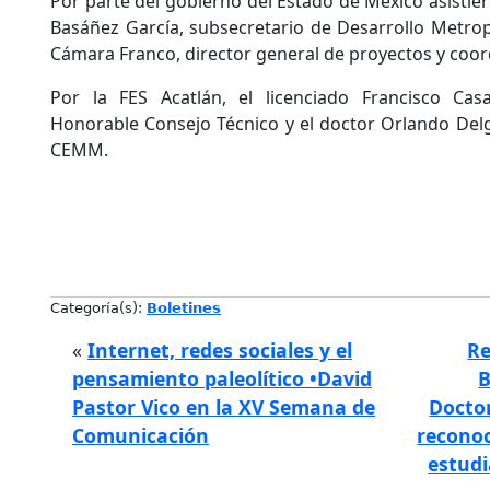
Por parte del gobierno del Estado de México asistier
Basáñez García, subsecretario de Desarrollo Metrop
Cámara Franco, director general de proyectos y coor
Por la FES Acatlán, el licenciado Francisco Cas
Honorable Consejo Técnico y el doctor Orlando Delg
CEMM.
Categoría(s):
Boletines
«
Internet, redes sociales y el
Re
pensamiento paleolítico •David
B
Pastor Vico en la XV Semana de
Docto
Comunicación
reconoc
estudi