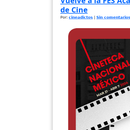
Vuelve a la FES Ac
de Cine
Por:
cineadictos
|
Sin comentario