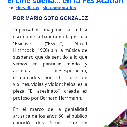
El cine suena… en la FES Acatlán
Por:
cineadictos
|
Sin comentarios
POR MARIO SOTO GONZÁLEZ
Impensable imaginar la mítica
escena de la bañera en la película
“Psicosis” (“Psyco”, Alfred
Hitchcock, 1960) sin la música de
suspenso que da sentido a lo que
vemos en pantalla: miedo y
absoluta desesperación,
enmarcados por chrirridos de
violines, violas y violonchelos; es la
pieza “El asesinato”, creada ex
profeso por Bernard Herrmann.
En el marco de la genialidad
artística de los años 60, el público
conoció dos filmes que se