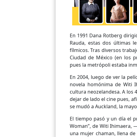
En 1991 Dana Rotberg dirigió
Rauda, estas dos últimas l
fílmicos. Tras diversos traba
Ciudad de México (en los pr
pues la metrópoli estaba inme
En 2004, luego de ver la pelí
novela homónima de Witi Ih
cultura neozelandesa. A los
dejar de lado el cine pues, a
se mudó a Auckland, la mayo
El tiempo pasó y un día el p
Woman”, de Witi Ihimaera, —
una mujer chaman, llena de r