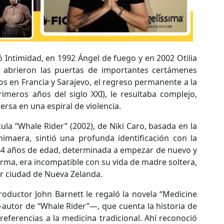
 Intimidad, en 1992 Ángel de fuego y en 2002 Otilia
e abrieron las puertas de importantes certámenes
jos en Francia y Sarajevo, el regreso permanente a la
imeros años del siglo XXI), le resultaba complejo,
rsa en una espiral de violencia.
cula “Whale Rider” (2002), de Niki Caro, basada en la
imaera, sintió una profunda identificación con la
 44 años de edad, determinada a empezar de nuevo y
firma, era incompatible con su vida de madre soltera,
r ciudad de Nueva Zelanda.
roductor John Barnett le regaló la novela “Medicine
autor de “Whale Rider”—, que cuenta la historia de
eferencias a la medicina tradicional. Ahí reconoció