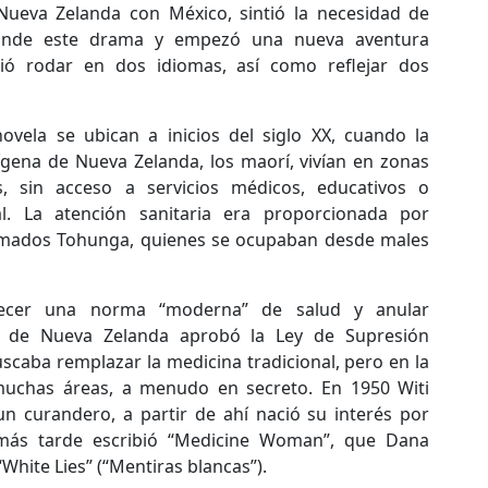
ueva Zelanda con México, sintió la necesidad de
rande este drama y empezó una nueva aventura
rió rodar en dos idiomas, así como reflejar dos
ovela se ubican a inicios del siglo XX, cuando la
ígena de Nueva Zelanda, los maorí, vivían en zonas
, sin acceso a servicios médicos, educativos o
tal. La atención sanitaria era proporcionada por
amados Tohunga, quienes se ocupaban desde males
lecer una norma “moderna” de salud y anular
no de Nueva Zelanda aprobó la Ley de Supresión
scaba remplazar la medicina tradicional, pero en la
muchas áreas, a menudo en secreto. En 1950 Witi
n curandero, a partir de ahí nació su interés por
más tarde escribió “Medicine Woman”, que Dana
“White Lies” (“Mentiras blancas”).