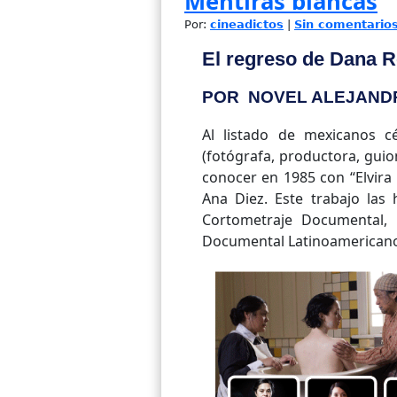
Mentiras blancas
Por:
cineadictos
|
Sin comentario
El regreso de Dana R
POR NOVEL ALEJAND
Al listado de mexicanos c
(fotógrafa, productora, guio
conocer en 1985 con “Elvira
Ana Diez. Este trabajo las 
Cortometraje Documental,
Documental Latinoamericano,