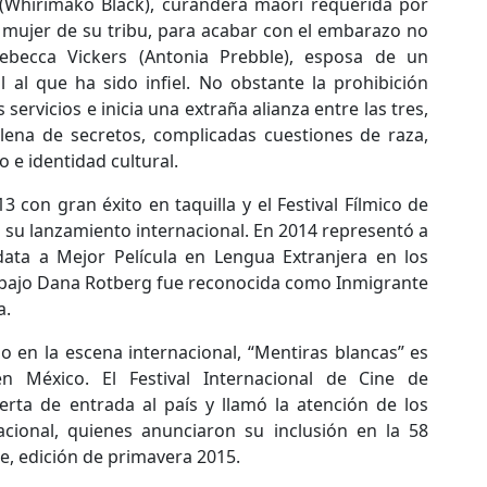
i (Whirimako Black), curandera maorí requerida por
 mujer de su tribu, para acabar con el embarazo no
becca Vickers (Antonia Prebble), esposa de un
 al que ha sido infiel. No obstante la prohibición
s servicios e inicia una extraña alianza entre las tres,
lena de secretos, complicadas cuestiones de raza,
o e identidad cultural.
3 con gran éxito en taquilla y el Festival Fílmico de
 su lanzamiento internacional. En 2014 representó a
ta a Mejor Película en Lengua Extranjera en los
abajo Dana Rotberg fue reconocida como Inmigrante
a.
 en la escena internacional, “Mentiras blancas” es
 México. El Festival Internacional de Cine de
rta de entrada al país y llamó la atención de los
acional, quienes anunciaron su inclusión en la 58
e, edición de primavera 2015.