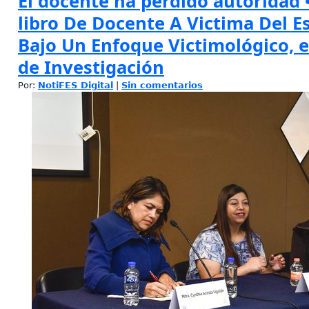
El docente ha perdido autoridad 
libro De Docente A Victima Del E
Bajo Un Enfoque Victimológico, e
de Investigación
Por:
NotiFES Digital
|
Sin comentarios