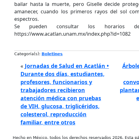
bailar hasta la muerte, pero Giselle decide protege
amanecer, cuando los primeros rayos del sol com
espectros.
Se pueden consultar los horarios d
https://www.acatlan.unam.mx/index.php?id=1082
Categoría(s):
Boletines
«
Jornadas de Salud en Acatlán •
Árbole
Durante dos días, estudiantes,
profesores, funcionarios y
convo
trabajadores recibieron
planta
atención médica con pruebas
de VIH, glucosa, triglicéridos,
colesterol, reproducción
familiar, entre otros
Hecho en México, todos los derechos reservados 2026. Esta pá