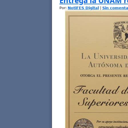
Entrega la UNAM r
Por:
NotiFES Digital
|
Sin comenta