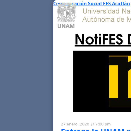
Comunicación Social FES Acatlán
NotiFES 
27 enero, 2020 @ 7:00 pm