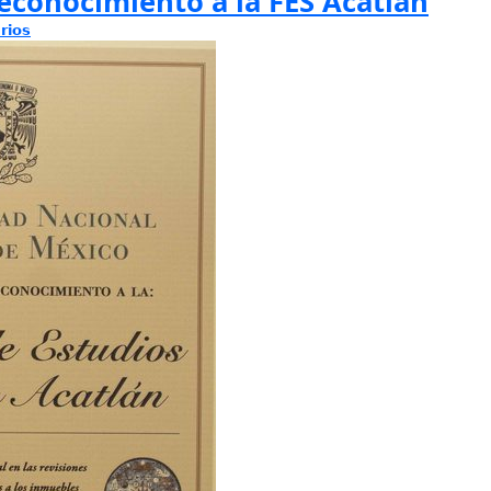
econocimiento a la FES Acatlán
rios