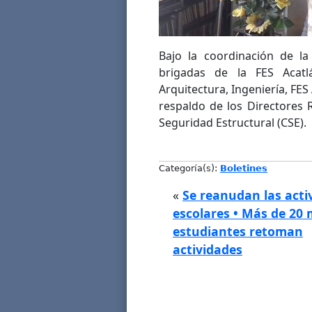
Bajo la coordinación de la
brigadas de la FES Acatl
Arquitectura, Ingeniería, FES
respaldo de los Directores
Seguridad Estructural (CSE).
Categoría(s):
Boletines
«
Se reanudan las acti
escolares • Más de 20 
estudiantes retoman
actividades