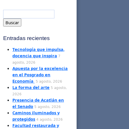
Entradas recientes
Tecnología que impulsa,
docencia que inspira
7
agosto, 2026
Apuesta por la excelencia
en el Posgrado en
Economía
5 agosto, 2026
La forma del arte
5 agosto,
2026
Presencia de Acatlán en
el Senado
5 agosto, 2026
Caminos iluminados y
protegidos
4 agosto, 2026
Facultad restaurada y