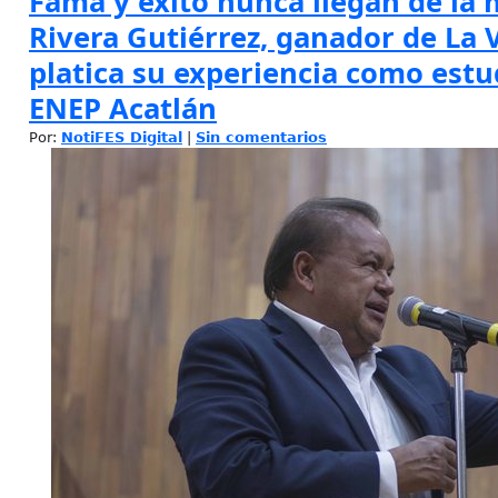
Fama y éxito nunca llegan de la 
Rivera Gutiérrez, ganador de La 
platica su experiencia como estu
ENEP Acatlán
Por:
NotiFES Digital
|
Sin comentarios