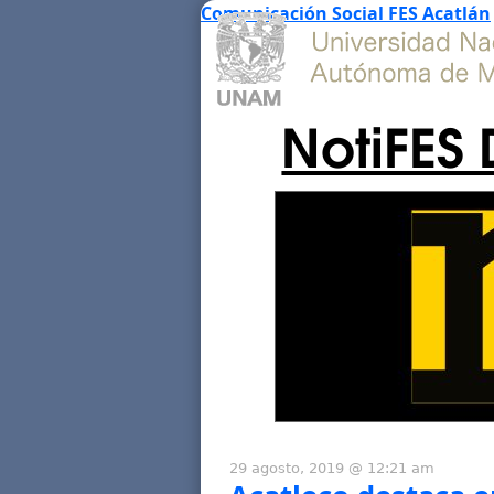
Comunicación Social FES Acatlán
NotiFES 
29 agosto, 2019 @ 12:21 am