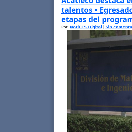
Acatleco destaca 
talentos • Egresad
etapas del progra
Por:
NotiFES Digital
|
Sin comenta