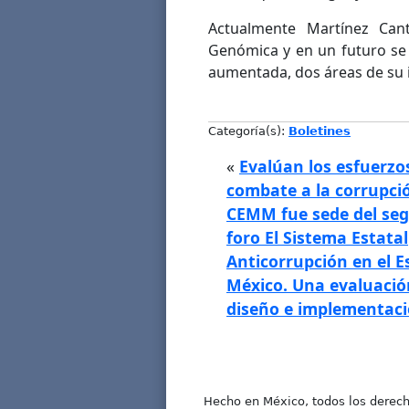
Actualmente Martínez Cant
Genómica y en un futuro se 
aumentada, dos áreas de su i
Categoría(s):
Boletines
«
Evalúan los esfuerzo
combate a la corrupció
CEMM fue sede del se
foro El Sistema Estatal
Anticorrupción en el E
México. Una evaluació
diseño e implementac
Hecho en México, todos los derech