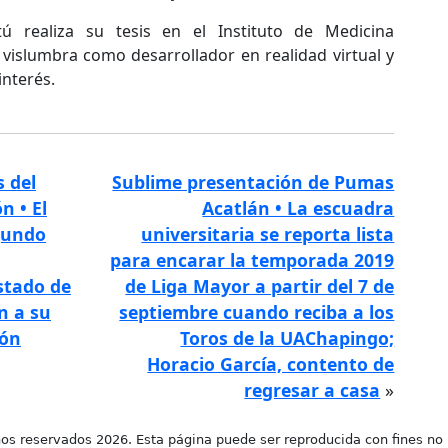
ú realiza su tesis en el Instituto de Medicina
vislumbra como desarrollador en realidad virtual y
nterés.
s del
Sublime presentación de Pumas
n • El
Acatlán • La escuadra
gundo
universitaria se reporta lista
para encarar la temporada 2019
stado de
de Liga Mayor a partir del 7 de
n a su
septiembre cuando reciba a los
ión
Toros de la UAChapingo;
Horacio García, contento de
regresar a casa
»
os reservados 2026. Esta página puede ser reproducida con fines no 