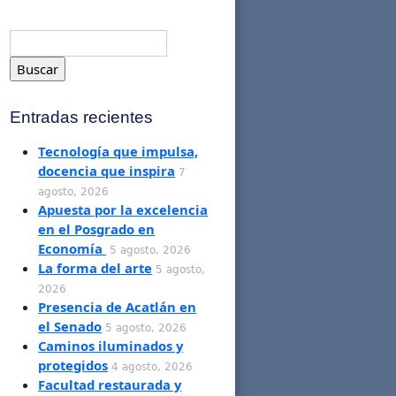
Entradas recientes
Tecnología que impulsa,
docencia que inspira
7
agosto, 2026
Apuesta por la excelencia
en el Posgrado en
Economía
5 agosto, 2026
La forma del arte
5 agosto,
2026
Presencia de Acatlán en
el Senado
5 agosto, 2026
Caminos iluminados y
protegidos
4 agosto, 2026
Facultad restaurada y