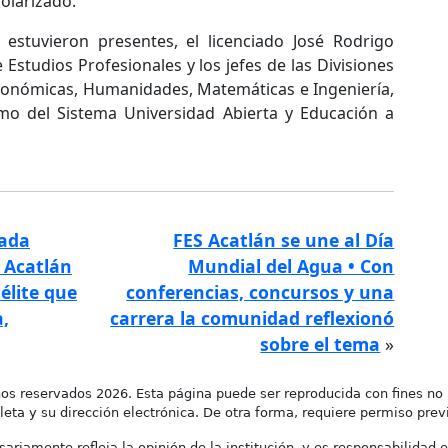
olarizado.
estuvieron presentes, el licenciado José Rodrigo
Estudios Profesionales y los jefes de las Divisiones
oeconómicas, Humanidades, Matemáticas e Ingeniería,
omo del Sistema Universidad Abierta y Educación a
iada
FES Acatlán se une al Día
 Acatlán
Mundial del Agua • Con
 élite que
conferencias, concursos y una
,
carrera la comunidad reflexionó
sobre el tema
»
os reservados 2026. Esta página puede ser reproducida con fines no 
leta y su dirección electrónica. De otra forma, requiere permiso previo
ariamente refleja la opinión de la institución, y es responsabilidad e