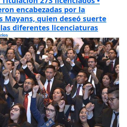
Titulación 273 licenciados •
eron encabezadas por la
s Mayans, quien deseó suerte
las diferentes licenciaturas
rios