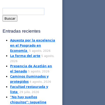
Entradas recientes
Apuesta por la excelencia
en el Posgrado en
Economía
5 agosto, 2026
La forma del arte
5 agosto,
2026
Presencia de Acatlán en
el Senado
5 agosto, 2026
Caminos iluminados y
protegidos
4 agosto, 2026
Facultad restaurada y
lista
29 julio, 2026
“No hay sueños
chiquitos”: Jaqueline