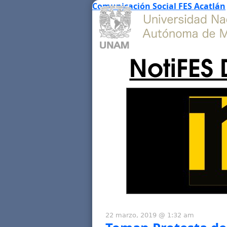
Comunicación Social FES Acatlán
NotiFES 
22 marzo, 2019 @ 1:32 am