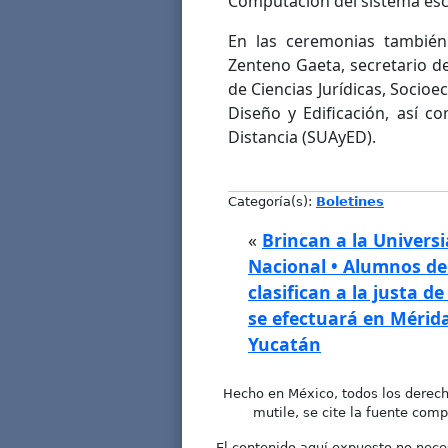
Computación del sistema esc
En las ceremonias también 
Zenteno Gaeta, secretario de 
de Ciencias Jurídicas, Soci
Diseño y Edificación, así c
Distancia (SUAyED).
Categoría(s):
Boletines
«
Brincan a la Univers
Nacional • Alumnos de
clasifican a la justa de
se efectuará en Mérida
Yucatán
Hecho en México, todos los derech
mutile, se cite la fuente comp
El contenido aquí expuesto no neces