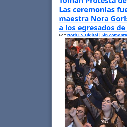
Toman Protesta de 
Las ceremonias fu
maestra Nora Gori
a los egresados de 
Por:
NotiFES Digital
|
Sin comenta