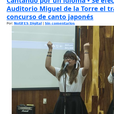
Cantando por un idioma • Se efec
Auditorio Miguel de la Torre el t
concurso de canto japonés
Por:
NotiFES Digital
|
Sin comentarios