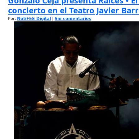
Gonzalo Ceja presenta Raíces • El
concierto en el Teatro Javier Barr
Por:
NotiFES Digital
|
Sin comentarios