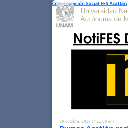
Comunicación Social FES Acatlán
NotiFES 
26 octubre, 2018 @ 11:06 am