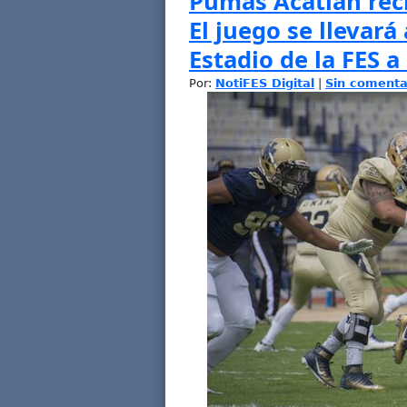
Pumas Acatlán rec
El juego se llevará
Estadio de la FES a
Por:
NotiFES Digital
|
Sin comenta