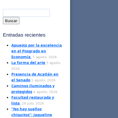
Entradas recientes
Apuesta por la excelencia
en el Posgrado en
Economía
5 agosto, 2026
La forma del arte
5 agosto,
2026
Presencia de Acatlán en
el Senado
5 agosto, 2026
Caminos iluminados y
protegidos
4 agosto, 2026
Facultad restaurada y
lista
29 julio, 2026
“No hay sueños
chiquitos”: Jaqueline