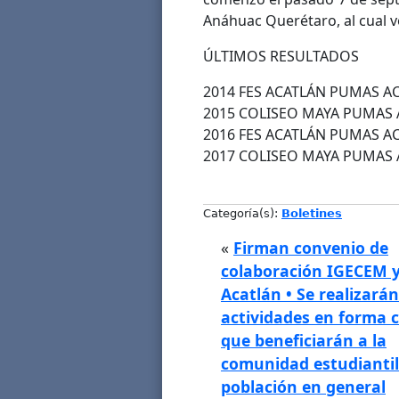
Anáhuac Querétaro, al cual v
ÚLTIMOS RESULTADOS
2014 FES ACATLÁN PUMAS A
2015 COLISEO MAYA PUMAS 
2016 FES ACATLÁN PUMAS A
2017 COLISEO MAYA PUMAS 
Categoría(s):
Boletines
«
Firman convenio de
colaboración IGECEM y
Acatlán • Se realizarán
actividades en forma 
que beneficiarán a la
comunidad estudiantil 
población en general