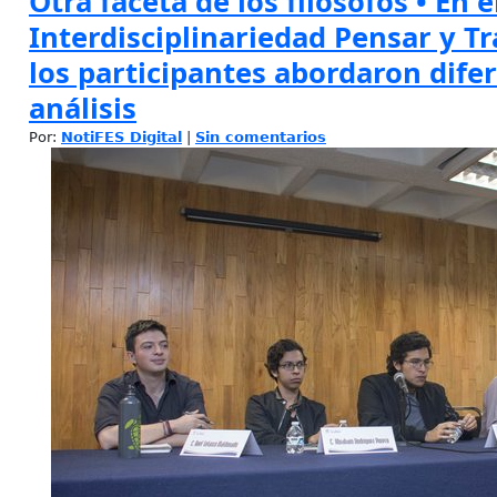
Otra faceta de los filósofos • En 
Interdisciplinariedad Pensar y Tr
los participantes abordaron dife
análisis
Por:
NotiFES Digital
|
Sin comentarios