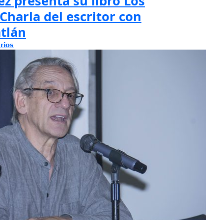
z presenta su libro Los
Charla del escritor con
tlán
rios