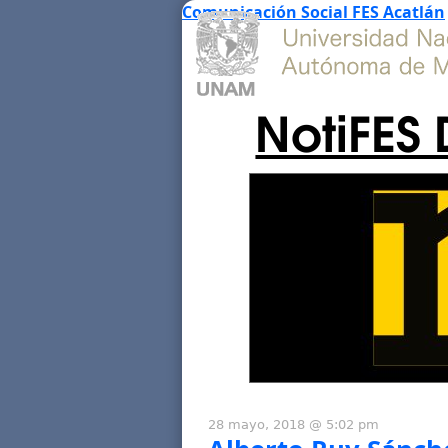
Comunicación Social FES Acatlán
NotiFES 
28 mayo, 2018 @ 5:02 pm