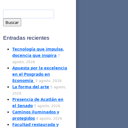
Entradas recientes
Tecnología que impulsa,
docencia que inspira
7
agosto, 2026
Apuesta por la excelencia
en el Posgrado en
Economía
5 agosto, 2026
La forma del arte
5 agosto,
2026
Presencia de Acatlán en
el Senado
5 agosto, 2026
Caminos iluminados y
protegidos
4 agosto, 2026
Facultad restaurada y