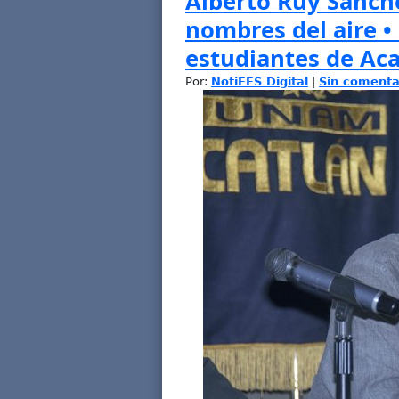
Alberto Ruy Sánche
nombres del aire • 
estudiantes de Aca
Por:
NotiFES Digital
|
Sin comenta