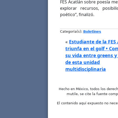
FES Acatlán sobre poesía me
explorar recursos, posibil
poético”, finalizó.
Categoría(s):
Boletines
«
Estudiante de la FES
triunfa en el golf • C
su vida entre greens y
de esta unidad
multidisciplinaria
Hecho en México, todos los derech
mutile, se cite la fuente comp
El contenido aquí expuesto no neces