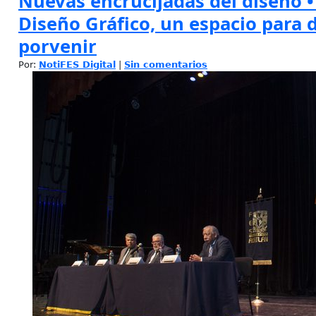
Nuevas encrucijadas del diseño 
Diseño Gráfico, un espacio para d
porvenir
Por:
NotiFES Digital
|
Sin comentarios