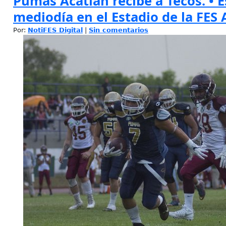
Pumas Acatlán recibe a Tecos. • E
mediodía en el Estadio de la FES 
Por:
NotiFES Digital
|
Sin comentarios