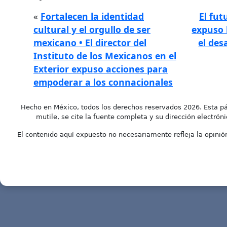
«
Fortalecen la identidad
El fut
cultural y el orgullo de ser
expuso 
mexicano • El director del
el des
Instituto de los Mexicanos en el
Exterior expuso acciones para
empoderar a los connacionales
Hecho en México, todos los derechos reservados 2026. Esta pá
mutile, se cite la fuente completa y su dirección electróni
El contenido aquí expuesto no necesariamente refleja la opinión 