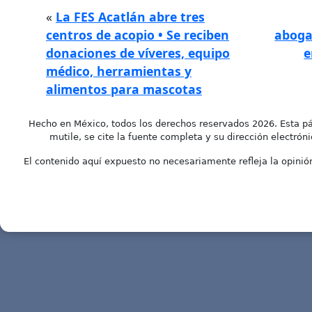
«
La FES Acatlán abre tres
centros de acopio • Se reciben
aboga
donaciones de víveres, equipo
e
médico, herramientas y
alimentos para mascotas
Hecho en México, todos los derechos reservados 2026. Esta pá
mutile, se cite la fuente completa y su dirección electróni
El contenido aquí expuesto no necesariamente refleja la opinión 