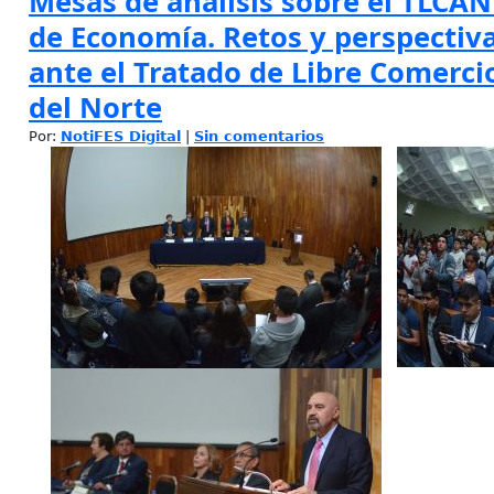
Mesas de análisis sobre el TLCAN
de Economía. Retos y perspectiv
ante el Tratado de Libre Comerc
del Norte
Por:
NotiFES Digital
|
Sin comentarios