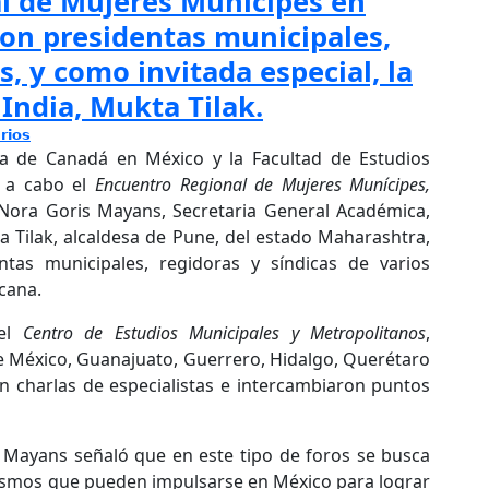
l de Mujeres Munícipes en
ron presidentas municipales,
s, y como invitada especial, la
 India, Mukta Tilak.
rios
a de Canadá en México y la Facultad de Estudios
ó a cabo el
Encuentro Regional de Mujeres Munícipes,
Nora Goris Mayans, Secretaria General Académica,
a Tilak, alcaldesa de Pune, del estado Maharashtra,
entas municipales, regidoras y síndicas de varios
cana.
el
Centro de Estudios Municipales y Metropolitanos
,
e México, Guanajuato, Guerrero, Hidalgo, Querétaro
on charlas de especialistas e intercambiaron puntos
is Mayans señaló que en este tipo de foros se busca
anismos que pueden impulsarse en México para lograr