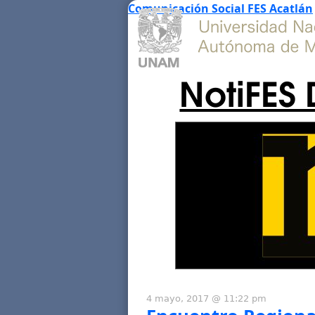
Comunicación Social FES Acatlán
NotiFES 
4 mayo, 2017 @ 11:22 pm