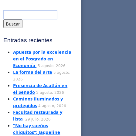
Entradas recientes
Apuesta por la excelencia
en el Posgrado en
Economía
5 agosto, 2026
La forma del arte
5 agosto,
2026
Presencia de Acatlán en
el Senado
5 agosto, 2026
Caminos iluminados y
protegidos
4 agosto, 2026
Facultad restaurada y
lista
29 julio, 2026
“No hay sueños
chiquitos”: Jaqueline