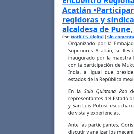
Encuentro Regiona
Acatlán •Participa
regidoras y síndica
alcaldesa de Pune,
Por:
NotiFES Digital
|
Sin comenta
Organizado por la Embajad
Superiores Acatlán, se llev
inaugurado por la maestra 
con la participación de Mukt
India, al igual que presid
estados de la República mexi
En la
Sala Quintana Roo
d
representantes del Estado d
y San Luis Potosí, escuchar
de vista y experiencias.
Ante las participantes, Gor
discutir y analizar los mec