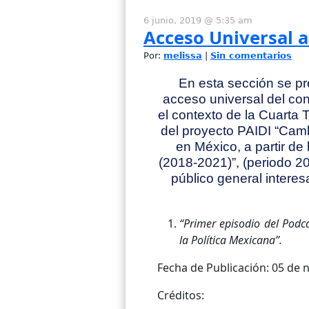
6 junio, 2019 @ 5:35 am
Acceso Universal a
Por:
melissa
|
Sin comentarios
En esta sección se p
acceso universal del con
el contexto de la Cuarta
del proyecto PAIDI “Camb
en México, a partir de
(2018-2021)”, (periodo 2
público general interes
“Primer episodio del Podca
la Política Mexicana”.
Fecha de Publicación: 05 de 
Créditos: