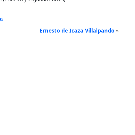
co
t
Ernesto de Icaza Villalpando
»