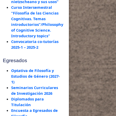
nietzscheano y sus usos”
Curso Intersemestral
“Filosofía de las Ciencias
Cognitivas. Temas
introductorios”/Philosophy
of Cognitive Science.
Introductory topics”
Convocatoria co-tutorías
2025-1 – 2025-2
Egresados
Optativa de Filosofía y
Estudios de Género (2027-
1)
Seminarios Curriculares
de Investigación 2026
Diplomados para
Titulación
Encuesta a Egresados de
Filosofía