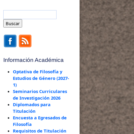
Información Académica
Optativa de Filosofía y
Estudios de Género (2027-
1)
Seminarios Curriculares
de Investigación 2026
Diplomados para
Titulación
Encuesta a Egresados de
Filosofía
Requisitos de Titulación