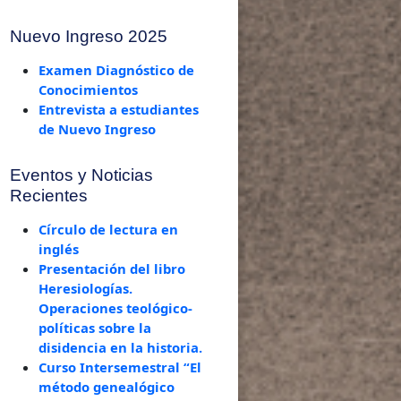
Nuevo Ingreso 2025
Examen Diagnóstico de
Conocimientos
Entrevista a estudiantes
de Nuevo Ingreso
Eventos y Noticias
Recientes
Círculo de lectura en
inglés
Presentación del libro
Heresiologías.
Operaciones teológico-
políticas sobre la
disidencia en la historia.
Curso Intersemestral “El
método genealógico