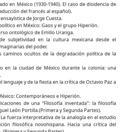
stado en México (1930-1940). El caso de disidencia de
ducción del francés al español).
 ensayística de Jorge Cuesta.
político en México: Gaos y el grupo Hiperión.
urso ontológico de Emilio Uranga.
de subjetividad en la cultura mexicana desde el
maginarias del poder.
os caminos ocultos de la degradación política de la
co en la ciudad de México durante la colonia: una
.
l lenguaje y de la fiesta en la crítica de Octavio Paz a
 México: Contemporáneos e Hiperión.
caciones de una “Filosofía inventada”: la filosofía
guel León Portilla.(Primera y Segunda Partes).
La fuerza interpretativa de la analogía en el estudio
ción filosófica novohispana. Hacia una crítica del
 (Primera y Segunda Partes)