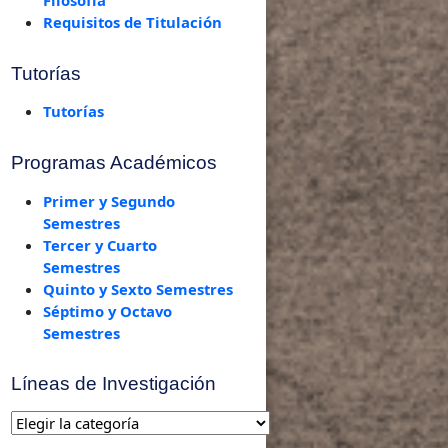
Requisitos de Titulación
Tutorías
Tutorías
Programas Académicos
Primer y Segundo
Semestres
Tercer y Cuarto
Semestres
Quinto y Sexto Semestres
Séptimo y Octavo
Semestres
Líneas de Investigación
Líneas
de