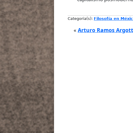
Categoría(s):
Filosofía en Méxi
«
Arturo Ramos Argot