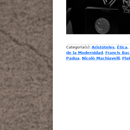
Categoría(s):
Aristóteles
,
Ética
,
de la Modernidad
,
Francis Ba
Padua
,
Nicolò Machiavelli
,
Pla