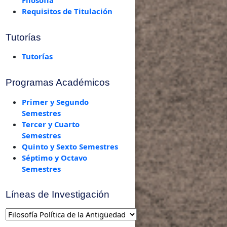
Requisitos de Titulación
Tutorías
Tutorías
Programas Académicos
Primer y Segundo
Semestres
Tercer y Cuarto
Semestres
Quinto y Sexto Semestres
Séptimo y Octavo
Semestres
Líneas de Investigación
Líneas
de