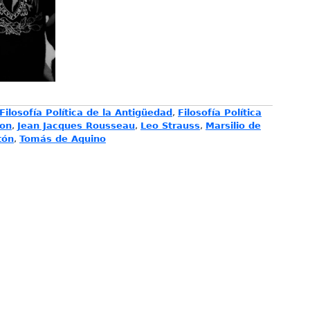
Filosofía Política de la Antigüedad
,
Filosofía Política
con
,
Jean Jacques Rousseau
,
Leo Strauss
,
Marsilio de
tón
,
Tomás de Aquino