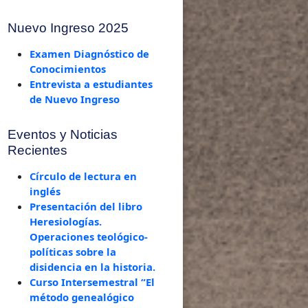
Nuevo Ingreso 2025
Examen Diagnóstico de
Conocimientos
Entrevista a estudiantes
de Nuevo Ingreso
Eventos y Noticias
Recientes
Círculo de lectura en
inglés
Presentación del libro
Heresiologías.
Operaciones teológico-
políticas sobre la
disidencia en la historia.
Curso Intersemestral “El
método genealógico