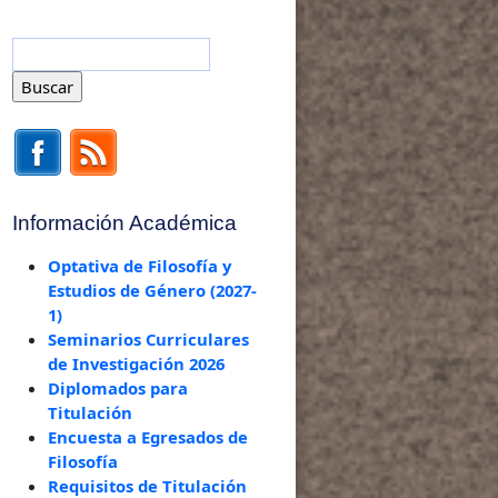
Información Académica
Optativa de Filosofía y
Estudios de Género (2027-
1)
Seminarios Curriculares
de Investigación 2026
Diplomados para
Titulación
Encuesta a Egresados de
Filosofía
Requisitos de Titulación