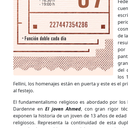
Fede
cue
esc
peri
cosm
de l
resu
por 
pant
gran
del 
los 
Fellini, los homenajes están en puerta y este es el 
al festejo.
El fundamentalismo religioso es abordado por los 
Dardenne en
El joven Ahmed
, con gran rigor téc
exponen la historia de un joven de 13 años de edad 
religiosos. Representa la continuidad de esta dup