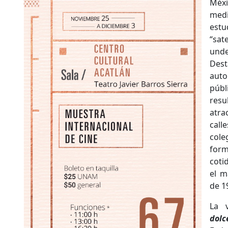
Méx
med
est
“sa
und
Des
aut
púb
res
atra
cal
cole
for
coti
el m
de 1
La 
dolc