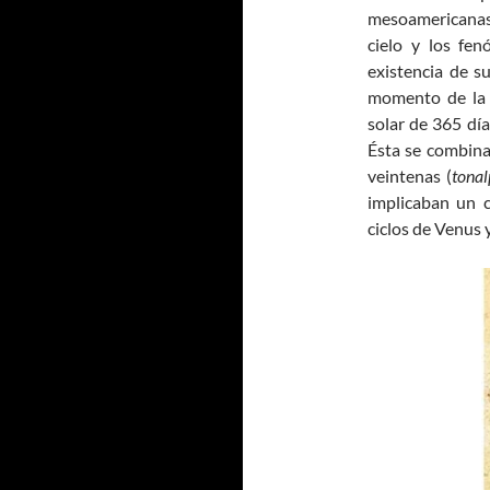
mesoamericanas,
cielo y los fe
existencia de s
momento de la c
solar de 365 día
Ésta se combina
veintenas (
tonal
implicaban un c
ciclos de Venus 