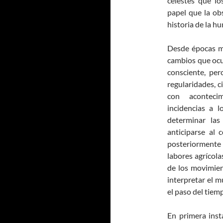
celestes que lo
papel que la obs
historia de la h
Desde épocas m
cambios que ocur
consciente, per
regularidades, c
con acontecim
incidencias a l
determinar las
anticiparse al 
posteriorment
labores agrícola
de los movimien
interpretar el m
el paso del tiem
En primera inst