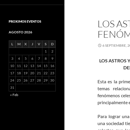
LOS AS
PROXIMOS EVENTOS
FENÓM
AGOSTO 2026
L
M
X
J
V
S
D
6 SEPTIEMBRE, 2
1
2
3
4
5
6
7
8
9
LOS ASTROS 
10
11
12
13
14
15
16
DE
17
18
19
20
21
22
23
24
25
26
27
28
29
30
Esta es la prim
31
temas relacio
« Feb
fenómenos celes
principalmente e
Para lograr una
una sociedad ti