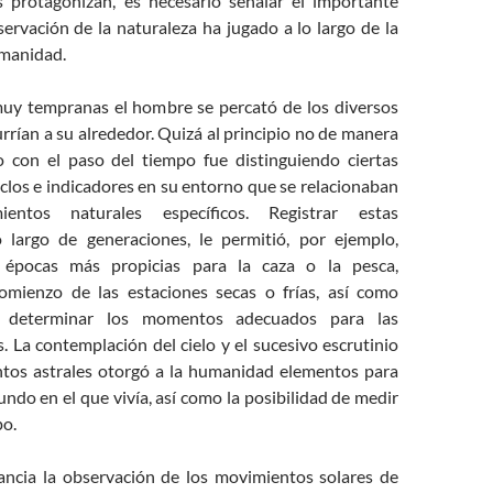
s protagonizan, es necesario señalar el importante
ervación de la naturaleza ha jugado a lo largo de la
umanidad.
uy tempranas el hombre se percató de los diversos
rían a su alrededor. Quizá al principio no de manera
o con el paso del tiempo fue distinguiendo ciertas
iclos e indicadores en su entorno que se relacionaban
ientos naturales específicos. Registrar estas
o largo de generaciones, le permitió, por ejemplo,
 épocas más propicias para la caza o la pesca,
comienzo de las estaciones secas o frías, así como
e determinar los momentos adecuados para las
s. La contemplación del cielo y el sucesivo escrutinio
tos astrales otorgó a la humanidad elementos para
undo en el que vivía, así como la posibilidad de medir
po.
ancia la observación de los movimientos solares de