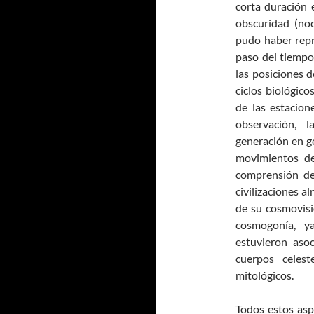
corta duración 
obscuridad (noc
pudo haber repr
paso del tiempo
las posiciones d
ciclos biológico
de las estacione
observación, 
generación en g
movimientos de
comprensión de
civilizaciones 
de su cosmovisi
cosmogonía, y
estuvieron aso
cuerpos celes
mitológicos.
Todos estos asp