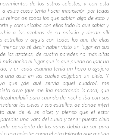
movimientos de los astros celestes; y con esta
e a estas cosas tenía hacia inquisición por todas
sus reinos de todos los que sabían algo de esto y
corte y comunicaba con ellos todo lo que sabía; y
ubía a las azoteas de su palacio y desde allí
s estrellas y argüía con todos los que de ellas
Al menos yo sé decir haber visto un lugar en sus
de las azoteas, de cuatro paredes no más altas
i más ancho el lugar que lo que puede ocupar un
do, y en cada esquina tenía un hoyo o agujero
a una asta en las cuales colgaban un cielo. Y
yo que ¿de qué servía aquel cuadro?, me
nieto suyo (que me iba mostrando la casa) que
Nezahualpilli para cuando de noche iba con sus
nsiderar los cielos y sus estrellas, de donde inferí
to que de él se dice; y pienso que el estar
 paredes una vara del suelo y tener puesto cielo
seda pendiente de las varas debía de ser para
l curso celeste; como el otro Filósofo que metido