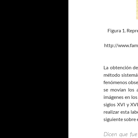
Figura 1. Repr
http://www.fam
La obtención de
método sistemáti
fenómenos obser
se movían los a
imágenes en los 
siglos XVI y XV
realizar esta la
siguiente sobre 
Dicen que fue