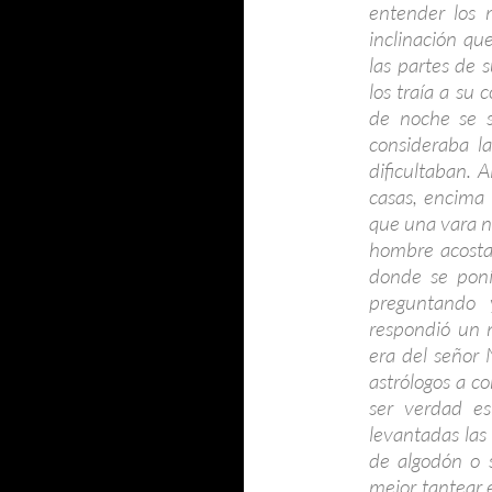
entender los 
inclinación qu
las partes de 
los traía a su 
de noche se s
consideraba la
dificultaban. 
casas, encima 
que una vara n
hombre acosta
donde se poní
preguntando 
respondió un 
era del señor 
astrólogos a co
ser verdad es
levantadas las
de algodón o 
mejor tantear e