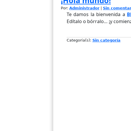
¡Hola mundo!
Por:
Administrador
|
Sin comentar
Te damos la bienvenida a
B
Edítalo o bórralo… ¡y comienz
Categoría(s):
Sin categoría