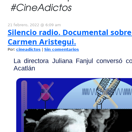
#CineAdictos
21 febrero, 2022 @ 6:09 am
Silencio radio. Documental sobre
Carmen Aristegui.
Por:
cineadictos
|
Sin comentarios
La directora Juliana Fanjul conversó 
Acatlán