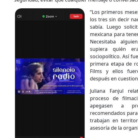
“Los primeros meses
los tres sin decir n
sabía. Luego solic
mexicana para tener
Necesitaba algui
supiera quién er
sociopolítico. Así f
primera etapa de ro
Films y ellos fue
después en cuestione
Juliana Fanjul re
proceso de filmac
apegasen a pro
recomendados para p
trabajan en territo
asesoría de la organi