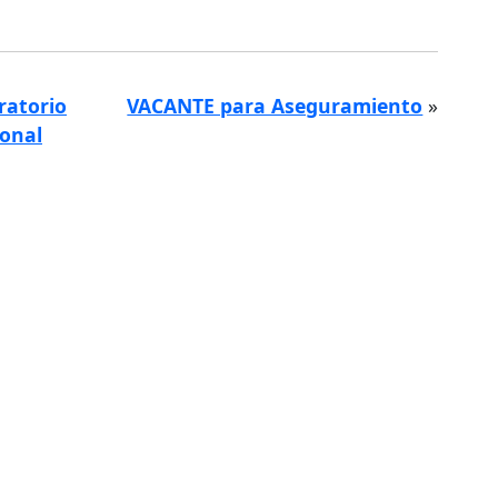
ratorio
VACANTE para Aseguramiento
»
onal