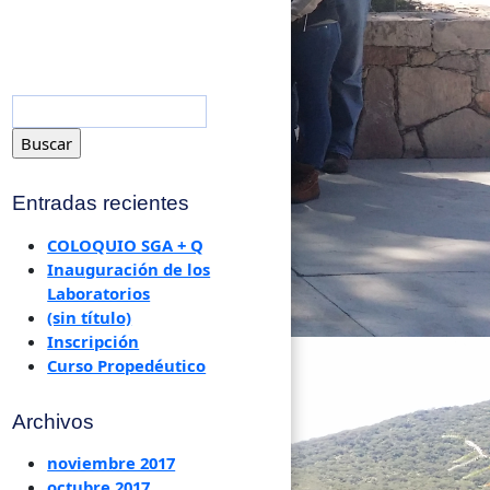
Entradas recientes
COLOQUIO SGA + Q
Inauguración de los
Laboratorios
(sin título)
Inscripción
Curso Propedéutico
Archivos
noviembre 2017
octubre 2017