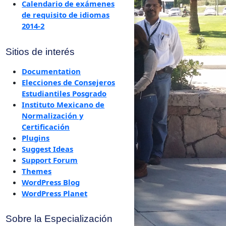
Calendario de exámenes
de requisito de idiomas
2014-2
Sitios de interés
Documentation
Elecciones de Consejeros
Estudiantiles Posgrado
Instituto Mexicano de
Normalización y
Certificación
Plugins
Suggest Ideas
Support Forum
Themes
WordPress Blog
WordPress Planet
Sobre la Especialización